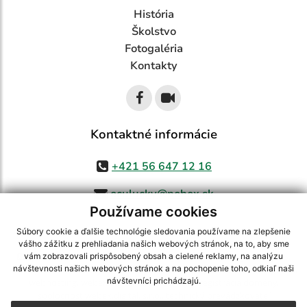
História
Školstvo
Fotogaléria
Kontakty
Kontaktné informácie
+421 56 647 12 16
oculucky@pobox.sk
Používame cookies
Súbory cookie a ďalšie technológie sledovania používame na zlepšenie
vášho zážitku z prehliadania našich webových stránok, na to, aby sme
využite možnosť získavania aktuálnych informácií s využitím RSS
,
vám zobrazovali prispôsobený obsah a cielené reklamy, na analýzu
CMS systém (redakčný) systém ECHELON 2,
Mapa stránok
,
web portál
,
návštevnosti našich webových stránok a na pochopenie toho, odkiaľ naši
návštevníci prichádzajú.
webhosting
,
webex.digital, s.r.o.
,
domény
,
registrácia domény
,
spoločnosť webex.digital, s.r.o.
,
technický prevádzkovateľ