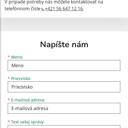
V prípade potreby nás môžete kontaktovať na
telefónnom čísle
+421 56 647 12 16
.
Napíšte nám
Meno
Priezvisko
E-mailová adresa
*
Meno:
*
Priezvisko:
*
E-mailová adresa:
Text vašej správy...
*
Text vašej správy: