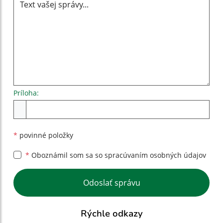
Príloha:
Príloha
*
povinné položky
*
Oboznámil som sa so
spracúvaním osobných údajov
Google reCaptcha Response
Odoslať správu
Rýchle odkazy