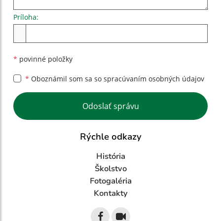
Príloha:
Príloha
*
povinné položky
*
Oboznámil som sa so
spracúvaním osobných údajov
Google reCaptcha Response
Odoslať správu
Rýchle odkazy
História
Školstvo
Fotogaléria
Kontakty