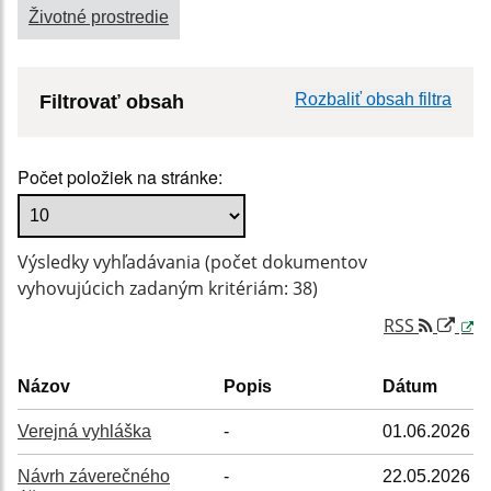
Životné prostredie
Rozbaliť obsah filtra
Filtrovať obsah
Názov:
Počet položiek na stránke:
Popis:
Výsledky vyhľadávania (počet dokumentov
Dátum zverejnenia od:
vyhovujúcich zadaným kritériám: 38)
RSS
Dátum zverejnenia do:
Názov
Popis
Dátum
Verejná vyhláška
-
01.06.2026
Filtrovať
Reset
Návrh záverečného
-
22.05.2026