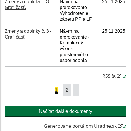
Zmeny a doplnky č. 3 -
Návrh na
25.11.2025
Graf. časť.
prerokovanie -
Vyhodnotenie
záberu PP a LP
Zmeny a doplnky č. 3 -
Návrh na
25.11.2025
Graf. časť
prerokovanie -
Komplexný
výkres
priestorového
usporiadania
RSS
1
2
Načítať ďalšie dokumenty
Generované portálom
Uradne.sk