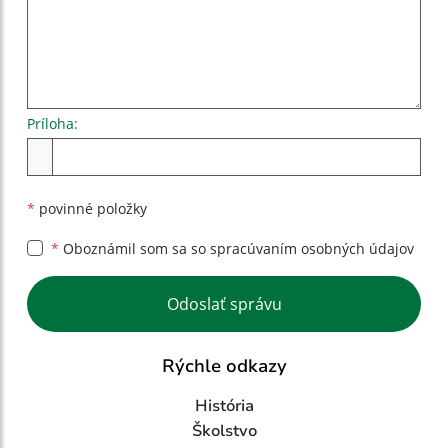
Príloha:
Príloha
*
povinné položky
*
Oboznámil som sa so
spracúvaním osobných údajov
Google reCaptcha Response
Odoslať správu
Rýchle odkazy
História
Školstvo