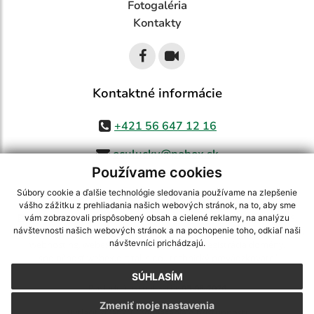
Fotogaléria
Kontakty
Kontaktné informácie
+421 56 647 12 16
oculucky@pobox.sk
Používame cookies
Súbory cookie a ďalšie technológie sledovania používame na zlepšenie
vášho zážitku z prehliadania našich webových stránok, na to, aby sme
využite možnosť získavania aktuálnych informácií s využitím RSS
,
vám zobrazovali prispôsobený obsah a cielené reklamy, na analýzu
CMS systém (redakčný) systém ECHELON 2,
Mapa stránok
,
web portál
,
návštevnosti našich webových stránok a na pochopenie toho, odkiaľ naši
návštevníci prichádzajú.
webhosting
,
webex.digital, s.r.o.
,
domény
,
registrácia domény
,
spoločnosť webex.digital, s.r.o.
,
technický prevádzkovateľ
SÚHLASÍM
Posledná aktualizácia:
05.08.2026
Zmeniť moje nastavenia
Vytlačiť stránku
|
Vyhlásenie o prístupnosti