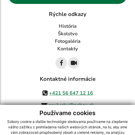
Rýchle odkazy
História
Školstvo
Fotogaléria
Kontakty
Kontaktné informácie
+421 56 647 12 16
oculucky@pobox.sk
Používame cookies
Súbory cookie a ďalšie technológie sledovania používame na zlepšenie
vášho zážitku z prehliadania našich webových stránok, na to, aby sme
využite možnosť získavania aktuálnych informácií s využitím RSS
,
vám zobrazovali prispôsobený obsah a cielené reklamy, na analýzu