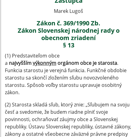
Zástupca
Marek Lugoš
Zákon č. 369/1990 Zb.
Zákon Slovenskej národnej rady o
obecnom zriadení
§ 13
(1) Predstaviteľom obce
a
najvyšším
výkonným
orgánom obce je starosta
.
Funkcia starostu je verejná funkcia. Funkčné obdobie
starostu sa skončí zložením sľubu novozvoleného
starostu. Spôsob voľby starostu upravuje osobitný
zákon.
(2) Starosta skladá sľub, ktorý znie: „Sľubujem na svoju
česť a svedomie, že budem riadne plniť svoje
povinnosti, ochraňovať záujmy obce a Slovenskej
republiky. Ústavu Slovenskej republiky, ústavné zákony,
zákony a ostatné všeobecne záväzné právne predpisy