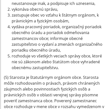
neustanovuje inak, a podpisuje ich uznesenia,
vykonáva obecnú správu,
zastupuje obec vo vzťahu k štátnym orgánom, k
právnickým a fyzickým osobám,
vydáva pracovný poriadok, organizačný poriadok
obecného úradu a poriadok odmeňovania
zamestnancov obce; informuje obecné
zastupiteľstvo o vydaní a zmenách organizačného
poriadku obecného úradu,
rozhoduje vo všetkých veciach správy obce, ktoré
nie sú zákonom alebo štatútom obce vyhradené
obecnému zastupiteľstvu.
(5) Starosta je štatutárnym orgánom obce. Starosta
môže rozhodovaním o právach, právom chránených
záujmoch alebo povinnostiach fyzických osôb a
právnických osôb v oblasti verejnej správy písomne
poveriť zamestnanca obce. Poverený zamestnanec
obce rozhoduje v mene obce v rozsahu vymedzenom v