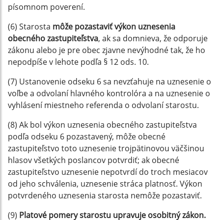
písomnom poverení.
(6) Starosta
môže pozastaviť výkon uznesenia
obecného zastupiteľstva
, ak sa domnieva, že odporuje
zákonu alebo je pre obec zjavne nevýhodné tak, že ho
nepodpíše v lehote podľa § 12 ods. 10.
(7) Ustanovenie odseku 6 sa nevzťahuje na uznesenie o
voľbe a odvolaní hlavného kontrolóra a na uznesenie o
vyhlásení miestneho referenda o odvolaní starostu.
(8) Ak bol výkon uznesenia obecného zastupiteľstva
podľa odseku 6 pozastavený, môže obecné
zastupiteľstvo toto uznesenie trojpätinovou väčšinou
hlasov všetkých poslancov potvrdiť; ak obecné
zastupiteľstvo uznesenie nepotvrdí do troch mesiacov
od jeho schválenia, uznesenie stráca platnosť. Výkon
potvrdeného uznesenia starosta nemôže pozastaviť.
(9)
Platové pomery starostu upravuje osobitný zákon.