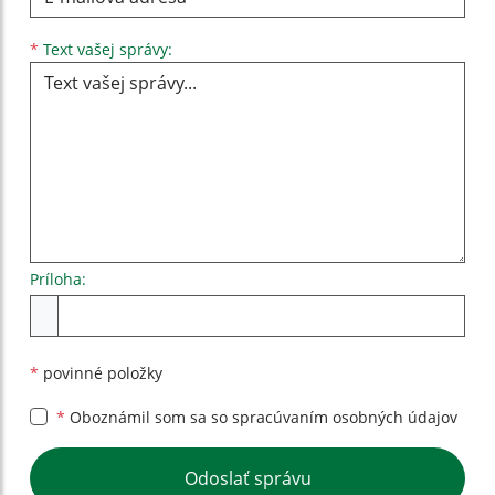
Text vašej správy...
*
Text vašej správy:
Príloha:
Príloha
*
povinné položky
*
Oboznámil som sa so
spracúvaním osobných údajov
Google reCaptcha Response
Odoslať správu