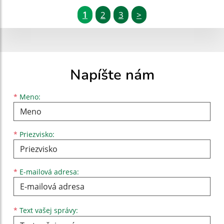
1
2
3
>
Napíšte nám
Meno
Priezvisko
E-mailová adresa
*
Meno:
*
Priezvisko:
*
E-mailová adresa:
Text vašej správy...
*
Text vašej správy: