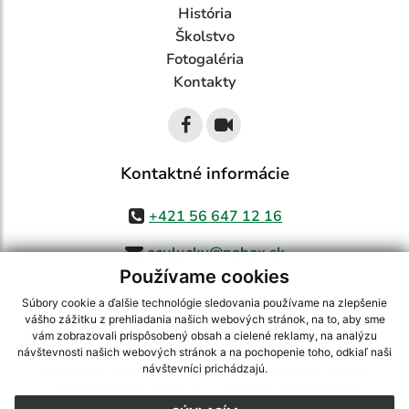
História
Školstvo
Fotogaléria
Kontakty
Kontaktné informácie
+421 56 647 12 16
oculucky@pobox.sk
Používame cookies
Súbory cookie a ďalšie technológie sledovania používame na zlepšenie
vášho zážitku z prehliadania našich webových stránok, na to, aby sme
využite možnosť získavania aktuálnych informácií s využitím RSS
,
vám zobrazovali prispôsobený obsah a cielené reklamy, na analýzu
CMS systém (redakčný) systém ECHELON 2,
Mapa stránok
,
web portál
,
návštevnosti našich webových stránok a na pochopenie toho, odkiaľ naši
návštevníci prichádzajú.
webhosting
,
webex.digital, s.r.o.
,
domény
,
registrácia domény
,
spoločnosť webex.digital, s.r.o.
,
technický prevádzkovateľ