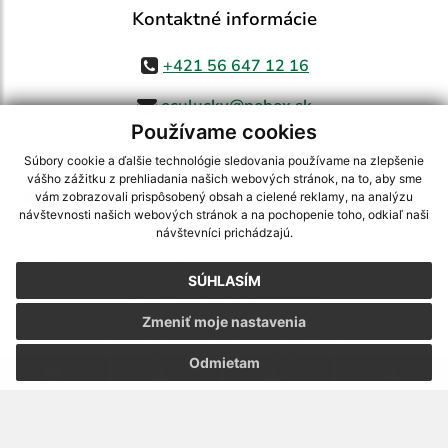
Kontaktné informácie
+421 56 647 12 16
oculucky@pobox.sk
Používame cookies
Súbory cookie a ďalšie technológie sledovania používame na zlepšenie
vášho zážitku z prehliadania našich webových stránok, na to, aby sme
využite možnosť získavania aktuálnych informácií s využitím RSS
,
vám zobrazovali prispôsobený obsah a cielené reklamy, na analýzu
CMS systém (redakčný) systém ECHELON 2,
Mapa stránok
,
web portál
,
návštevnosti našich webových stránok a na pochopenie toho, odkiaľ naši
návštevníci prichádzajú.
webhosting
,
webex.digital, s.r.o.
,
domény
,
registrácia domény
,
spoločnosť webex.digital, s.r.o.
,
technický prevádzkovateľ
SÚHLASÍM
Posledná aktualizácia:
05.08.2026
Zmeniť moje nastavenia
Vytlačiť stránku
|
Vyhlásenie o prístupnosti
Autorské práva
|
Cookies
Odmietam
.
.
.
.
.
.
webdesign |