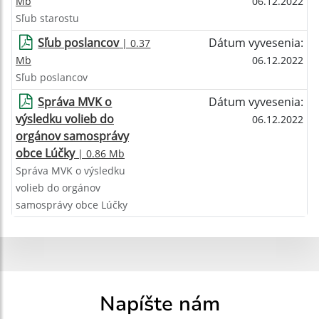
Mb
06.12.2022
Sľub starostu
Sľub poslancov
Dátum vyvesenia:
| 0.37
Mb
06.12.2022
Sľub poslancov
Správa MVK o
Dátum vyvesenia:
výsledku volieb do
06.12.2022
orgánov samosprávy
obce Lúčky
| 0.86 Mb
Správa MVK o výsledku
volieb do orgánov
samosprávy obce Lúčky
Napíšte nám