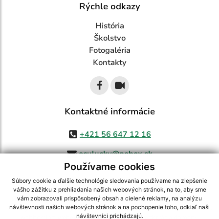
Rýchle odkazy
História
Školstvo
Fotogaléria
Kontakty
Kontaktné informácie
+421 56 647 12 16
oculucky@pobox.sk
Používame cookies
Súbory cookie a ďalšie technológie sledovania používame na zlepšenie
vášho zážitku z prehliadania našich webových stránok, na to, aby sme
využite možnosť získavania aktuálnych informácií s využitím RSS
,
vám zobrazovali prispôsobený obsah a cielené reklamy, na analýzu
CMS systém (redakčný) systém ECHELON 2,
Mapa stránok
,
web portál
,
návštevnosti našich webových stránok a na pochopenie toho, odkiaľ naši
návštevníci prichádzajú.
webhosting
,
webex.digital, s.r.o.
,
domény
,
registrácia domény
,